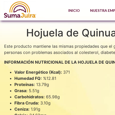
INICIO
NUESTRA EM
Hojuela de Quinua
Este producto mantiene las mismas propiedades que el g
personas con problemas asociados al colesterol, diabetes,
INFORMACIÓN NUTRICIONAL DE LA HOJUELA DE QUI
Valor Energético (Kcal):
371
Humedad FQ:
%12.81
Proteínas:
13.79g
Grasa:
5.51g
Carbohidratos:
65.98g
Fibra Cruda:
3.10g
Ceniza:
1.91g