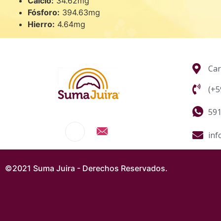
Calcio:
34.62mg
Fósforo:
394.63mg
Hierro:
4.64mg
Car
(+5
591
inf
©2021 Suma Juira - Derechos Reservados.